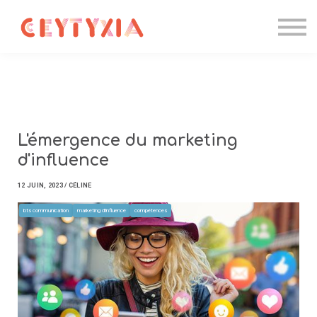
Candidater
Formations IA
Entreprise
Contact
Se connecter
L'émergence du marketing
d'influence
12 JUIN, 2023 / CÉLINE
bts communication
marketing d'influence
compétences