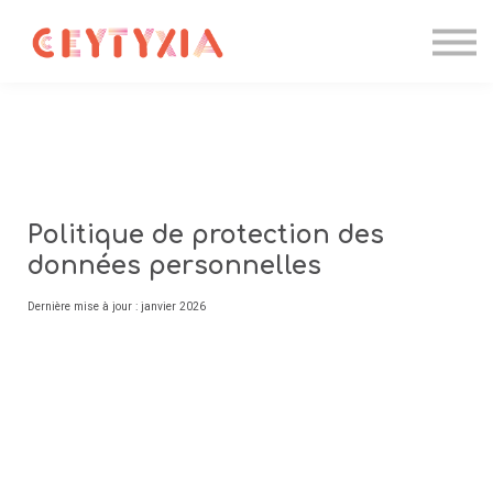
Candidater
Please
note:
Formations IA
This
website
Entreprise
includes
an
Contact
accessibility
system.
Se connecter
Politique de protection des
données personnelles
Dernière mise à jour : janvier 2026