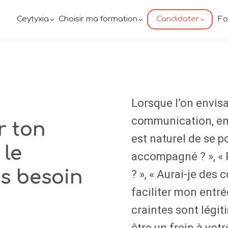
Ceytyxia
Choisir ma formation
Candidater
Fo
Lorsque l’on envis
communication, en p
r ton
est naturel de se p
 le
accompagné ? », « 
as besoin
? », « Aurai-je des
faciliter mon entré
craintes sont légit
être un frein à votr