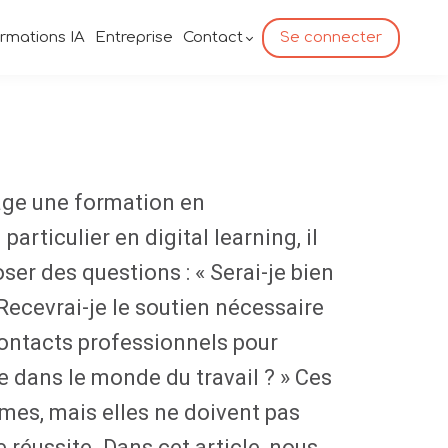
rmations IA
Entreprise
Contact
Se connecter
age une formation en
articulier en digital learning, il
oser des questions : « Serai-je bien
Recevrai-je le soutien nécessaire
 contacts professionnels pour
e dans le monde du travail ? » Ces
imes, mais elles ne doivent pas
e réussite. Dans cet article, nous