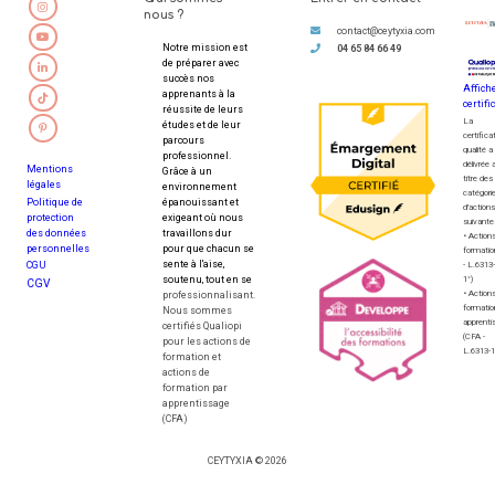
nous ?
contact@ceytyxia.com
Notre mission est
04 65 84 66 49
de préparer avec
succès nos
Affiche
apprenants à la
certifi
réussite de leurs
La
études et de leur
certifica
parcours
qualité a
professionnel.
délivrée 
Mentions
Grâce à un
titre des
légales
environnement
catégori
Politique de
épanouissant et
d'actions
protection
exigeant où nous
suivante
des données
travaillons dur
• Action
personnelles
pour que chacun se
formatio
sente à l'aise,
- L.6313-
CGU
soutenu, tout en se
1°)
CGV
• Action
professionnalisant.
formatio
Nous sommes
apprenti
certifiés Qualiopi
(CFA -
pour les actions de
L.6313-1 
formation et
actions de
formation par
apprentissage
(CFA)
CEYTYXIA © 2026